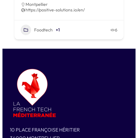
Montpellier
https://positive-solutions.io/en/
Foodtech
+1
6
10 PLACE FRANÇOISE HÉRITIER