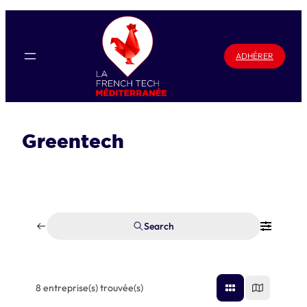
Aller
au
contenu
ADHÉRER
Greentech
Search
8
entreprise(s) trouvée(s)