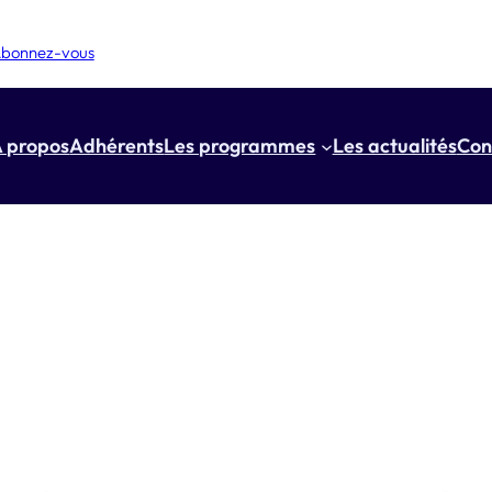
bonnez-vous
 propos
Adhérents
Les programmes
Les actualités
Con