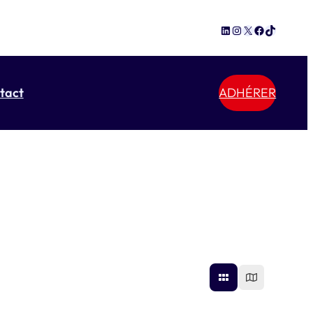
LinkedIn
Instagram
X
Facebook
TikTok
tact
ADHÉRER