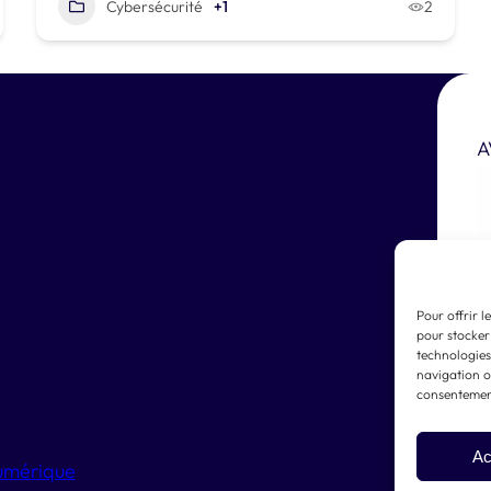
Cybersécurité
+1
2
A
Pour offrir l
pour stocker
technologies
navigation ou
consentement
Ac
umérique